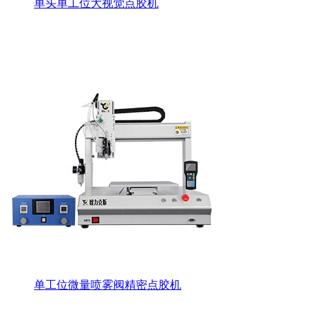
单头单工位大视觉点胶机
单工位微量喷雾阀精密点胶机